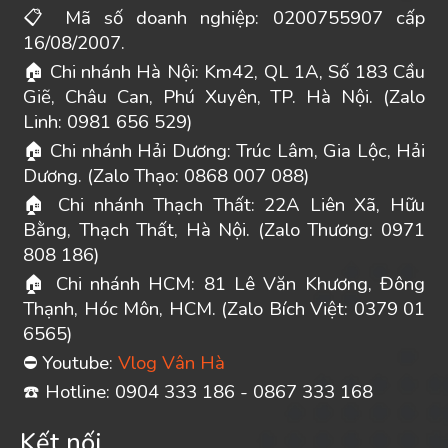
Mã số doanh nghiệp: 0200755907 cấp
📋
16/08/2007.
Chi nhánh Hà Nội: Km42, QL 1A, Số 183 Cầu
🏠
Giẽ, Châu Can, Phú Xuyên, TP. Hà Nội. (Zalo
Linh: 0981 656 529)
Chi nhánh Hải Dương: Trúc Lâm, Gia Lộc, Hải
🏠
Dương. (Zalo Thạo: 0868 007 088)
Chi nhánh Thạch Thất: 22A Liên Xã, Hữu
🏠
Bằng, Thạch Thất, Hà Nội. (Zalo Thương: 0971
808 186)
Chi nhánh HCM: 81 Lê Văn Khương, Đông
🏠
Thạnh, Hóc Môn, HCM. (Zalo Bích Việt: 0379 01
6565)
Youtube:
Vlog Vân Hà
⛔
️ Hotline: 0904 333 186 - 0867 333 168
☎
Kết nối