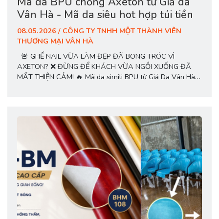
Mã da BPU chống Axeton từ Giả da
Vân Hà - Mã da siêu hot hợp túi tiền
08.05.2026 / CÔNG TY TNHH MỘT THÀNH VIÊN
THƯƠNG MẠI VÂN HÀ
🚨 GHẾ NAIL VỪA LÀM ĐẸP ĐÃ BONG TRÓC VÌ
AXETON? ❌ ĐỪNG ĐỂ KHÁCH VỪA NGỒI XUỐNG ĐÃ
MẤT THIỆN CẢM! 🔥 Mã da simili BPU từ Giả Da Vân Hà –
dòng da chuyên dụng cho tiệm nail, spa, massage đang
được nhiều xưởng và salon lựa chọn nhờ khả năng: ✔️
CHỐNG CHẤT TẨY...