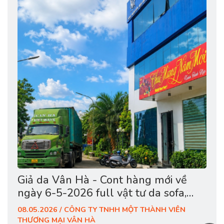
Giả da Vân Hà - Cont hàng mới về
ngày 6-5-2026 full vật tư da sofa,
giày dép, túi cặp
08.05.2026 / CÔNG TY TNHH MỘT THÀNH VIÊN
THƯƠNG MẠI VÂN HÀ