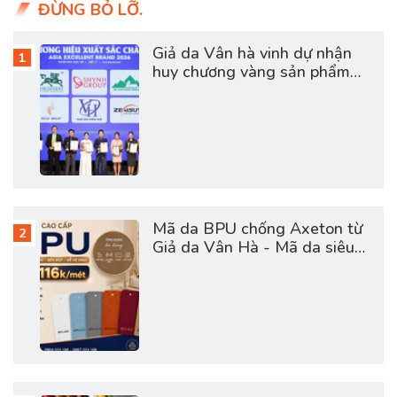
ĐỪNG BỎ LỠ.
Giả da Vân hà vinh dự nhận
huy chương vàng sản phẩm
dịch vụ chất lượng châu á
2026
Mã da BPU chống Axeton từ
Giả da Vân Hà - Mã da siêu
hot hợp túi tiền