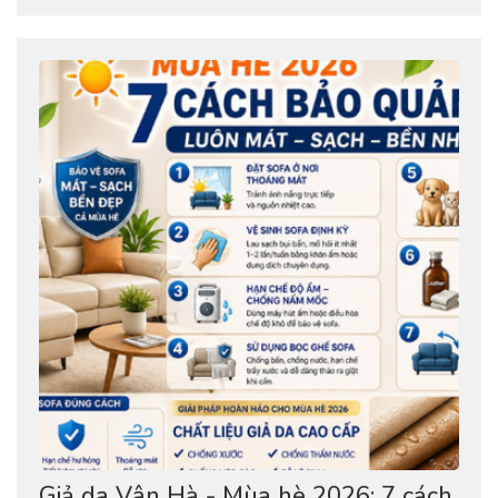
ngồi ấm áp, dễ chịu. ✔️ Hè ngồi mát mẻ, không dính lưng.
✔️ Vân da đẹp...
Giả da Vân Hà - Mùa hè 2026: 7 cách