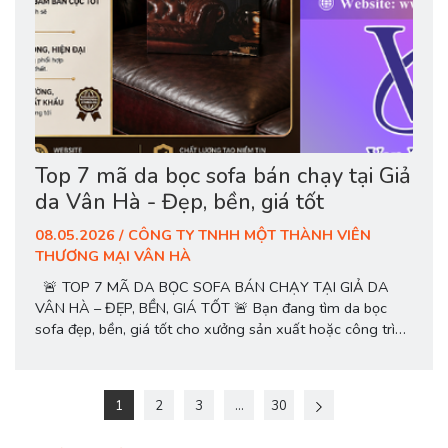
Top 7 mã da bọc sofa bán chạy tại Giả
da Vân Hà - Đẹp, bền, giá tốt
08.05.2026 / CÔNG TY TNHH MỘT THÀNH VIÊN
THƯƠNG MẠI VÂN HÀ
🚨 TOP 7 MÃ DA BỌC SOFA BÁN CHẠY TẠI GIẢ DA
VÂN HÀ – ĐẸP, BỀN, GIÁ TỐT 🚨 Bạn đang tìm da bọc
sofa đẹp, bền, giá tốt cho xưởng sản xuất hoặc công trình
nội thất? Giả da Vân Hà cung cấp đa dạng mẫu da sofa
chất lượng cao, hàng sẵn kho, nhiều...
1
2
3
...
30