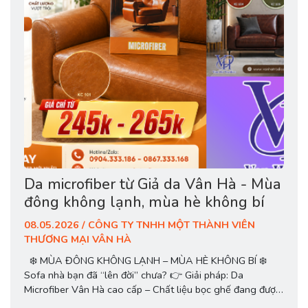
Da microfiber từ Giả da Vân Hà - Mùa
đông không lạnh, mùa hè không bí
08.05.2026 / CÔNG TY TNHH MỘT THÀNH VIÊN
THƯƠNG MẠI VÂN HÀ
❄️ MÙA ĐÔNG KHÔNG LẠNH – MÙA HÈ KHÔNG BÍ ❄️
Sofa nhà bạn đã “lên đời” chưa? 👉 Giải pháp: Da
Microfiber Vân Hà cao cấp – Chất liệu bọc ghế đang được
ưa chuộng nhất! ✨ TRẢI NGHIỆM KHÁC BIỆT: ✔️ Đông