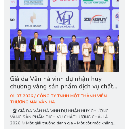
Giả da Vân hà vinh dự nhận huy
chương vàng sản phẩm dịch vụ chất
lượng châu á 2026
01.07.2026 / CÔNG TY TNHH MỘT THÀNH VIÊN
THƯƠNG MẠI VÂN HÀ
🏆 GIẢ DA VÂN HÀ VINH DỰ NHẬN HUY CHƯƠNG
VÀNG SẢN PHẨM DỊCH VỤ CHẤT LƯỢNG CHÂU Á
2026 ✨ Một giải thưởng danh giá – Một cột mốc khẳng