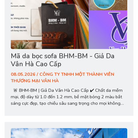
Mã da bọc sofa BHM-BM - Giả Da
Vân Hà Cao Cấp
08.05.2026 / CÔNG TY TNHH MỘT THÀNH VIÊN
THƯƠNG MẠI VÂN HÀ
🚨 BHM-BM | Giả Da Vân Hà Cao Cấp ✔️ Chất da mềm
mại, độ dày từ 1.0 đến 1.2 mm, bề mặt bóng 2 màu bắt
sáng cực đẹp, tạo chiều sâu sang trọng cho mọi không
gian nội thất. ✔️ Chống trầy xước. ✔️ Chống thấm, dễ lau
chùi. ✔️ Độ bền cao, bọc 1 lần...