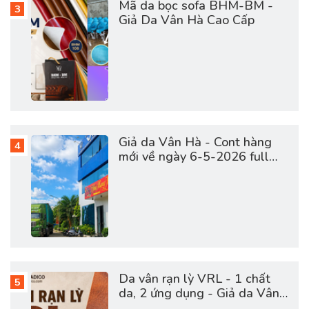
Mã da bọc sofa BHM-BM -
Giả Da Vân Hà Cao Cấp
Giả da Vân Hà - Cont hàng
mới về ngày 6-5-2026 full
vật tư da sofa, giày dép, túi
cặp
Da vân rạn lỳ VRL - 1 chất
da, 2 ứng dụng - Giả da Vân
Hà