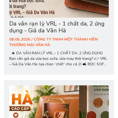
Da vân rạn lỳ VRL - 1 chất da, 2 ứng
dụng - Giả da Vân Hà
08.05.2026 / CÔNG TY TNHH MỘT THÀNH VIÊN
THƯƠNG MẠI VÂN HÀ
🔥 DA VÂN RẠN LỲ VRL – 1 CHẤT DA, 2 ỨNG DỤNG
Bạn cần giả da vừa bọc sofa, vừa may thời trang? 👉 VRL
– Giả Da Vân Hà: lựa chọn “chất” cho cả 2! 🛋️ BỌC SOFA
✔ Vân rạn đẹp – form sang. ✔ Bề mặt lỳ như da thật. ✔
Bền, chống bong tróc. 👕 MAY THỜI...