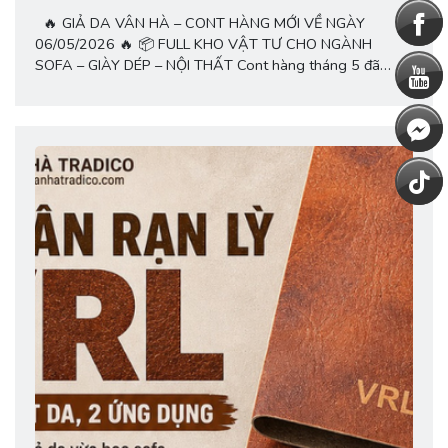
🔥 GIẢ DA VÂN HÀ – CONT HÀNG MỚI VỀ NGÀY
06/05/2026 🔥 📦 FULL KHO VẬT TƯ CHO NGÀNH
SOFA – GIÀY DÉP – NỘI THẤT Cont hàng tháng 5 đã
chính thức cập bến với hàng trăm mã da mới, màu sắc cực
đẹp, số lượng lớn, sẵn kho giao ngay toàn quốc 🚛 ✨ Tại...