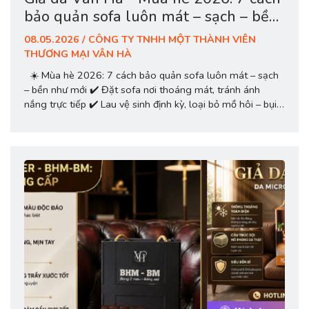
bảo quản sofa luôn mát – sạch – bền
như mới
08.05.2026 / CÔNG TY TNHH MỘT THÀNH VIÊN
THƯƠNG MẠI VÂN HÀ
☀️ Mùa hè 2026: 7 cách bảo quản sofa luôn mát – sạch
– bền như mới ✔️ Đặt sofa nơi thoáng mát, tránh ánh
nắng trực tiếp ✔️ Lau vệ sinh định kỳ, loại bỏ mồ hôi – bụi
bẩn ✔️ Kiểm soát độ ẩm, tránh nấm mốc ✔️ Dùng bọc ghế
bảo vệ chống bẩn – chống...