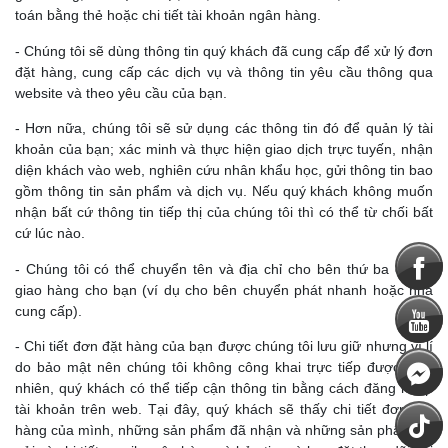
toán bằng thẻ hoặc chi tiết tài khoản ngân hàng.
- Chúng tôi sẽ dùng thông tin quý khách đã cung cấp để xử lý đơn
đặt hàng, cung cấp các dịch vụ và thông tin yêu cầu thông qua
website và theo yêu cầu của bạn.
- Hơn nữa, chúng tôi sẽ sử dụng các thông tin đó để quản lý tài
khoản của bạn; xác minh và thực hiện giao dịch trực tuyến, nhận
diện khách vào web, nghiên cứu nhân khẩu học, gửi thông tin bao
gồm thông tin sản phẩm và dịch vụ. Nếu quý khách không muốn
nhận bất cứ thông tin tiếp thị của chúng tôi thì có thể từ chối bất
cứ lúc nào.
- Chúng tôi có thể chuyển tên và địa chỉ cho bên thứ ba để họ
giao hàng cho bạn (ví dụ cho bên chuyển phát nhanh hoặc nhà
cung cấp).
- Chi tiết đơn đặt hàng của bạn được chúng tôi lưu giữ nhưng vì lí
do bảo mật nên chúng tôi không công khai trực tiếp được. Tuy
nhiên, quý khách có thể tiếp cận thông tin bằng cách đăng nhập
tài khoản trên web. Tại đây, quý khách sẽ thấy chi tiết đơn đặt
hàng của mình, những sản phẩm đã nhận và những sản phẩm đã