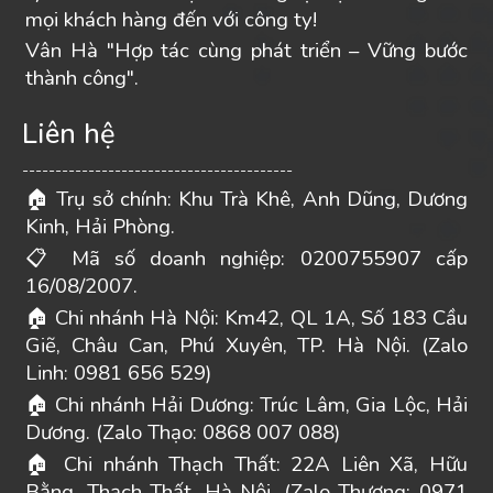
mọi khách hàng đến với công ty!
Vân Hà "Hợp tác cùng phát triển – Vững bước
thành công".
Liên hệ
-----------------------------------------
Trụ sở chính: Khu Trà Khê, Anh Dũng, Dương
🏠
Kinh, Hải Phòng.
Mã số doanh nghiệp: 0200755907 cấp
📋
16/08/2007.
Chi nhánh Hà Nội: Km42, QL 1A, Số 183 Cầu
🏠
Giẽ, Châu Can, Phú Xuyên, TP. Hà Nội. (Zalo
Linh: 0981 656 529)
Chi nhánh Hải Dương: Trúc Lâm, Gia Lộc, Hải
🏠
Dương. (Zalo Thạo: 0868 007 088)
Chi nhánh Thạch Thất: 22A Liên Xã, Hữu
🏠
Bằng, Thạch Thất, Hà Nội. (Zalo Thương: 0971