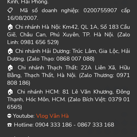
Kinh, Hải Phòng.
Mã số doanh nghiệp: 0200755907 cấp
📋
16/08/2007.
Chi nhánh Hà Nội: Km42, QL 1A, Số 183 Cầu
🏠
Giẽ, Châu Can, Phú Xuyên, TP. Hà Nội. (Zalo
Linh: 0981 656 529)
Chi nhánh Hải Dương: Trúc Lâm, Gia Lộc, Hải
🏠
Dương. (Zalo Thạo: 0868 007 088)
Chi nhánh Thạch Thất: 22A Liên Xã, Hữu
🏠
Bằng, Thạch Thất, Hà Nội. (Zalo Thương: 0971
808 186)
Chi nhánh HCM: 81 Lê Văn Khương, Đông
🏠
Thạnh, Hóc Môn, HCM. (Zalo Bích Việt: 0379 01
6565)
Youtube:
Vlog Vân Hà
⛔
️ Hotline: 0904 333 186 - 0867 333 168
☎