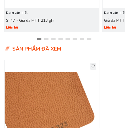
Đang cập nhật
Đang cập nhật
SF47 - Giả da MTT 213 ghi
Giả da MTT 
Liên hệ
Liên hệ
SẢN PHẨM ĐÃ XEM