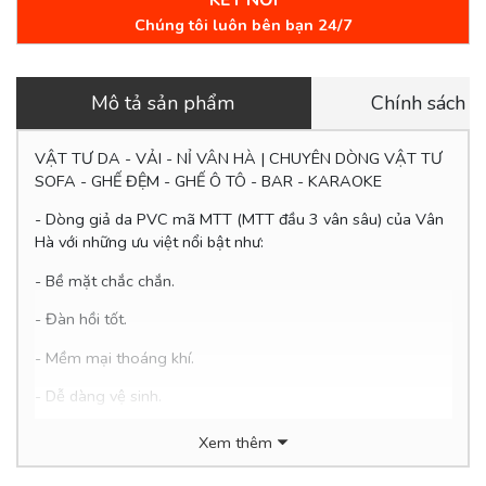
KẾT NỐI
Chúng tôi luôn bên bạn 24/7
Mô tả sản phẩm
Chính sách 
VẬT TƯ DA - VẢI - NỈ VÂN HÀ | CHUYÊN DÒNG VẬT TƯ
SOFA - GHẾ ĐỆM - GHẾ Ô TÔ - BAR - KARAOKE
- Dòng giả da PVC mã MTT (MTT đầu 3 vân sâu) của Vân
Hà với những ưu việt nổi bật như:
- Bề mặt chắc chắn.
- Đàn hồi tốt.
- Mềm mại thoáng khí.
- Dễ
dàng vệ sinh.
- Thân thiện với môi trường.
Xem thêm
- Giá siêu hợp lý chỉ 9x.000đ/mét