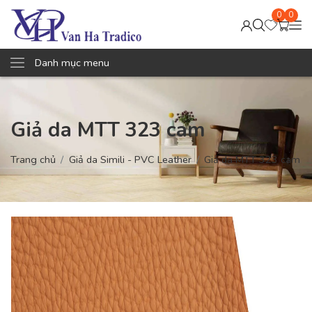
0
0
Danh mục menu
Giả da MTT 323 cam
Trang chủ
Giả da Simili - PVC Leather
Giả da MTT 323 cam