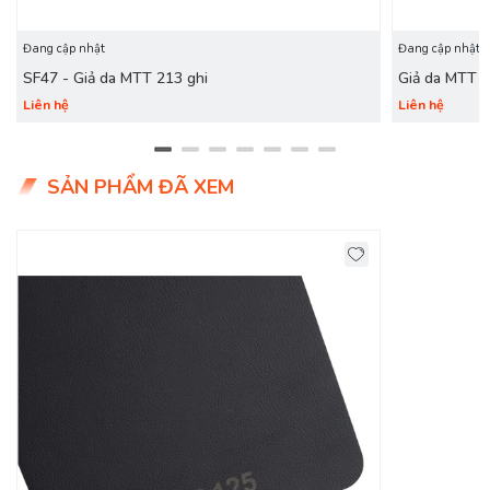
Đang cập nhật
Đang cập nhật
SF47 - Giả da MTT 213 ghi
Giả da MTT 
Liên hệ
Liên hệ
SẢN PHẨM ĐÃ XEM