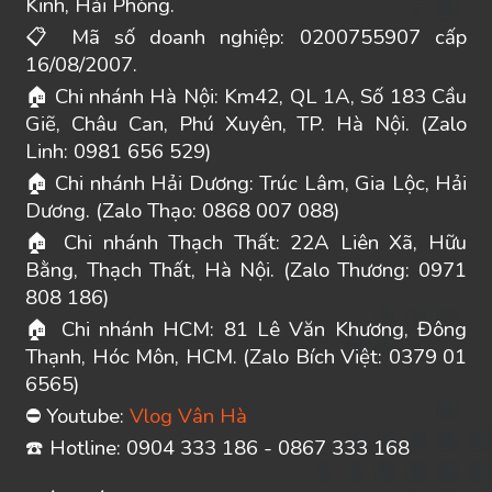
Kinh, Hải Phòng.
Mã số doanh nghiệp: 0200755907 cấp
📋
16/08/2007.
Chi nhánh Hà Nội: Km42, QL 1A, Số 183 Cầu
🏠
Giẽ, Châu Can, Phú Xuyên, TP. Hà Nội. (Zalo
Linh: 0981 656 529)
Chi nhánh Hải Dương: Trúc Lâm, Gia Lộc, Hải
🏠
Dương. (Zalo Thạo: 0868 007 088)
Chi nhánh Thạch Thất: 22A Liên Xã, Hữu
🏠
Bằng, Thạch Thất, Hà Nội. (Zalo Thương: 0971
808 186)
Chi nhánh HCM: 81 Lê Văn Khương, Đông
🏠
Thạnh, Hóc Môn, HCM. (Zalo Bích Việt: 0379 01
6565)
Youtube:
Vlog Vân Hà
⛔
️ Hotline: 0904 333 186 - 0867 333 168
☎