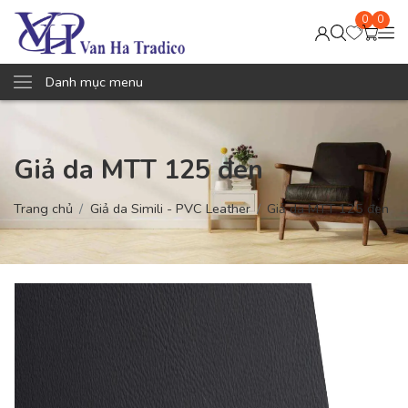
0
0
Danh mục menu
Giả da MTT 125 đen
Trang chủ
Giả da Simili - PVC Leather
Giả da MTT 125 đen