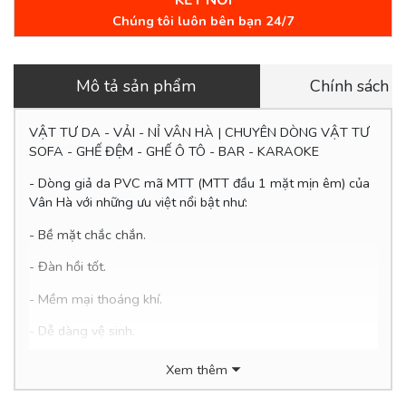
KẾT NỐI
Chúng tôi luôn bên bạn 24/7
Mô tả sản phẩm
Chính sách 
VẬT TƯ DA - VẢI - NỈ VÂN HÀ | CHUYÊN DÒNG VẬT TƯ
SOFA - GHẾ ĐỆM - GHẾ Ô TÔ - BAR - KARAOKE
- Dòng giả da PVC mã MTT (MTT đầu 1 mặt mịn êm) của
Vân Hà với những ưu việt nổi bật như:
- Bề mặt chắc chắn.
- Đàn hồi tốt.
- Mềm mại thoáng khí.
- Dễ
dàng vệ sinh.
- Thân thiện với môi trường.
Xem thêm
- Giá siêu hợp lý chỉ 9x.000đ/mét