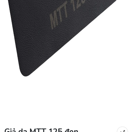
Giả da MTT 125 đen