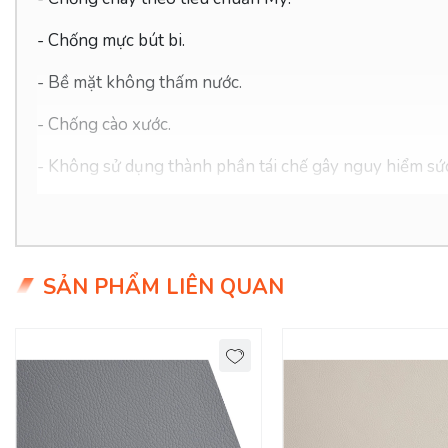
- Chống mực bút bi.
- Bề mặt không thấm nước.
-
Chống cào xước.
- Không sử dụng thành phần tái chế gây nguy hiểm sứ
- Thân thiện với môi trường, dễ dàng vệ sinh.
- Giá siêu hợp lý chỉ 2xx/mét (xx tiểu học ạ)
SẢN PHẨM LIÊN QUAN