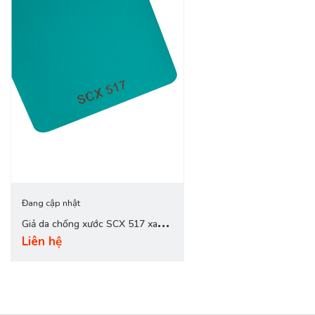
Đang cập nhật
Giả da chống xước SCX 517 xanh
Liên hệ
ocean