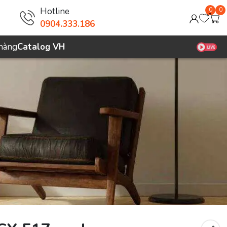
Hotline
0
0
0904.333.186
 hàng
Catalog VH