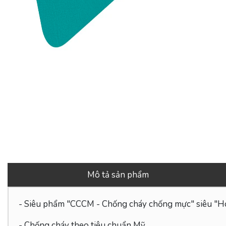
Mô tả sản phẩm
- Siêu phẩm "CCCM - Chống cháy chống mực" siêu "Hot
- Chống cháy theo tiêu chuẩn Mỹ.