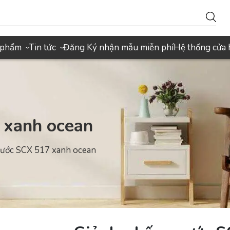
 phẩm
Tin tức
Đăng Ký nhận mẫu miễn phí
Hệ thống cửa
›
›
 xanh ocean
xước SCX 517 xanh ocean