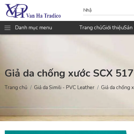
Danh mục menu
Trang chủ
Giới thiệu
Sản
Giả da chống xước SCX 517
Trang chủ
Giả da Simili - PVC Leather
Giả da chống 