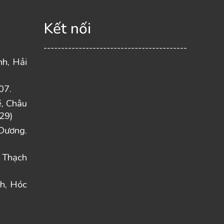
Kết nối
-----------------------------------------
nh, Hải
07.
ẽ, Châu
29)
Dương.
 Thạch
h, Hóc