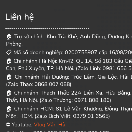
Liên hệ
-----------------------------------------
Trụ sở chính: Khu Trà Khê, Anh Dũng, Dương Ki
🏠
Phòng.
Mã số doanh nghiệp: 0200755907 cấp 16/08/20
📋
Chi nhánh Hà Nội: Km42, QL 1A, Số 183 Cầu Gi
🏠
Can, Phú Xuyên, TP. Hà Nội. (Zalo Linh: 0981 656 5
Chi nhánh Hải Dương: Trúc Lâm, Gia Lộc, Hải 
🏠
(Zalo Thạo: 0868 007 088)
Chi nhánh Thạch Thất: 22A Liên Xã, Hữu Bằng,
🏠
Thất, Hà Nội. (Zalo Thương: 0971 808 186)
Chi nhánh HCM: 81 Lê Văn Khương, Đông Thạn
🏠
Môn, HCM. (Zalo Bích Việt: 0379 01 6565)
Youtube:
Vlog Vân Hà
⛔